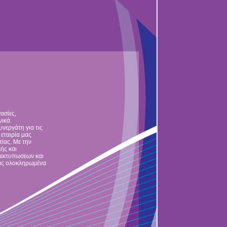
ασίες,
ικά.
νεργάτη για τις
 εταιρία μας
τίας. Με την
ής και
 εκτυπωσεων και
τας ολοκληρωμένα