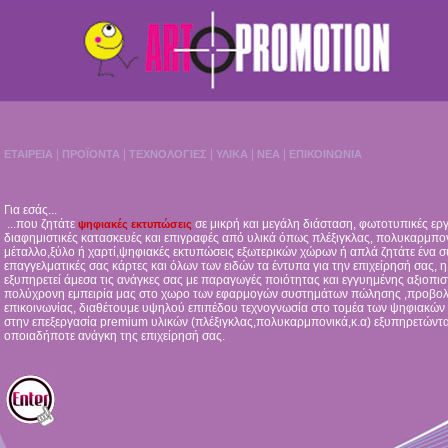
|
|
|
|
|
ΕΤΑΙΡΕΙΑ
ΠΡΟΪΟΝΤΑ
ΤΕΧΝΟΛΟΓΙΕΣ
ΥΛΙΚΑ
ΝΕΑ
ΕΠΙΚΟΙΝΩΝΙΑ
Για εσάς...
...που ζητάτε
σε μικρή και μεγάλη διάσταση, φωτοτυπικές εργ
ψηφιακές εκτυπώσεις
διαφημιστικές κατασκευές και επιγραφές από υλικά όπως πλέξιγκλας, πολυκαρμπον
μέταλλο,ξύλο ή χαρτί,ψηφιακές εκτυπώσεις εξωτερικών χώρων ή απλά ζητάτε ένα συ
επαγγελματικές σας κάρτες και όλων των ειδών τα έντυπα για την επιχείρησή σας, η
εξυπηρετεί άμεσα τις ανάγκες σας με παραγωγές ποιότητας και εγγυημένης αξιοπισ
πολύχρονη εμπειρία μας στο χωρο των εφαρμογών συστημάτων πώλησης ,προβολ
επικοινωνίας, διαθέτουμε υψηλού επιπέδου τεχνογνωσία στο τομέα των ψηφιακών
στην επεξεργασία premium υλικών (πλέξιγκλας,πολυκαρμπονικά,κ.α) εξυπηρετών
οποιαδήποτε ανάγκη της επιχείρησή σας.